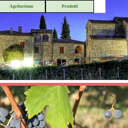
Salta menù
Agriturismo
Prodotti
▼
▼
▼